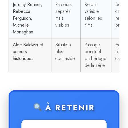
Jeremy Renner,
Parcours
Retour
Séries
Rebecca
séparés
variable
cinéma
Ferguson,
mais
selon les
retour
Michelle
visibles
films
progre
Monaghan
Alec Baldwin et
Situation
Passage
Activi
acteurs
plus
ponctuel
réelle
historiques
contrastée
ou héritage
certai
de la série
À RETENIR