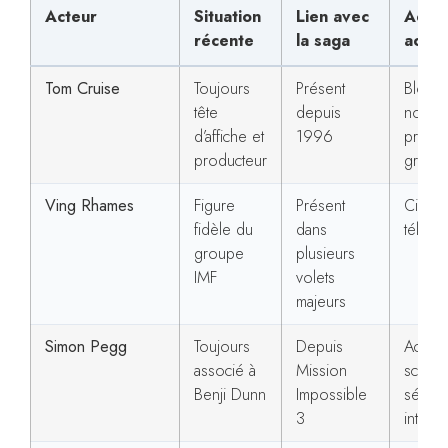
Acteur
Situation
Lien avec
Activ
récente
la saga
actue
Tom Cruise
Toujours
Présent
Blockb
tête
depuis
nouve
d’affiche et
1996
projet
producteur
grands
Ving Rhames
Figure
Présent
Ciném
fidèle du
dans
télévis
groupe
plusieurs
IMF
volets
majeurs
Simon Pegg
Toujours
Depuis
Acteur
associé à
Mission
scénar
Benji Dunn
Impossible
séries
3
interna