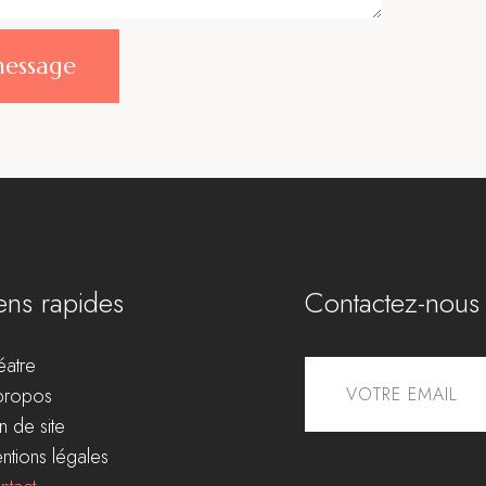
message
ens rapides
Contactez-nous
éatre
propos
n de site
ntions légales