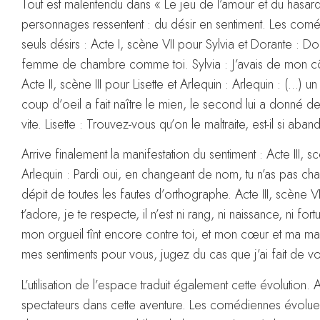
Tout est malentendu dans « Le jeu de l’amour et du hasard » 
personnages ressentent : du désir en sentiment. Les com
seuls désirs : Acte I, scène VII pour Sylvia et Dorante : Do
femme de chambre comme toi. Sylvia : J’avais de mon côté
Acte II, scène III pour Lisette et Arlequin : Arlequin : (
coup d’oeil a fait naître le mien, le second lui a donné de
vite. Lisette : Trouvez-vous qu’on le maltraite, est-il si aba
Arrive finalement la manifestation du sentiment : Acte III, s
Arlequin : Pardi oui, en changeant de nom, tu n’as pas ch
dépit de toutes les fautes d’orthographe. Acte III, scène 
t’adore, je te respecte, il n’est ni rang, ni naissance, ni 
mon orgueil tînt encore contre toi, et mon cœur et ma main 
mes sentiments pour vous, jugez du cas que j’ai fait de vot
L’utilisation de l’espace traduit également cette évolution.
spectateurs dans cette aventure. Les comédiennes évolue