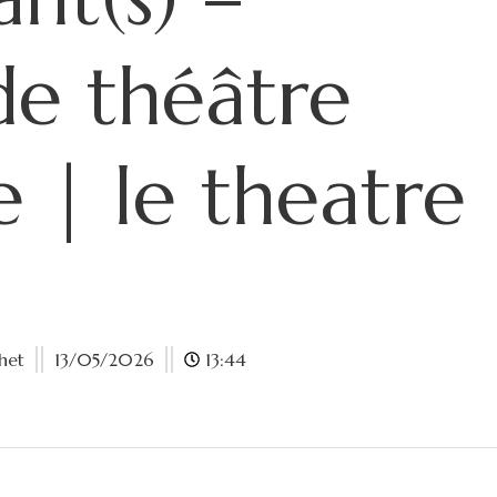
e théâtre
e | le theatre
het
13/05/2026
13:44