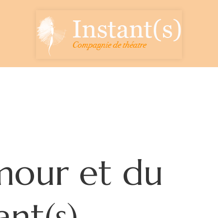
amour et du
ant(s) –