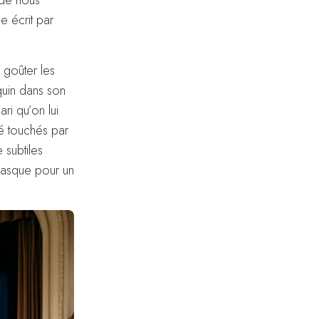
l de nous
e écrit par
 goûter les
quin dans son
ri qu’on lui
té touchés par
 subtiles
masque pour un