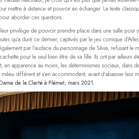
es médias nationaux, je crois qu’il est plus que jamais essentie
r mettre à distance et pouvoir en échanger. Le texte classiqu
 pour aborder ces questions.
 leur privilège de pouvoir prendre place dans une salle pour y
minutes qu’a duré ce dernier, captivés par le jeu comique d’Arle
s également par l’audace du personnage de Silvia, refusant le ma
ette pour le seul bien être de sa fille. Ils ont par ailleurs é
t, en apparence au moins, les déterminismes sociaux, dans de
ilieu différent et s’en accommodent, avant d’abaisser leur 
ame de la Clarté à Plémet, mars 2021.