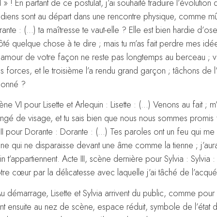
! En partant de ce postulat, j’ai souhaité traduire l’évolution 
édiens sont au départ dans une rencontre physique, comme mû
rante : (…) ta maîtresse te vaut-elle ? Elle est bien hardie d’os
 quelque chose à te dire ; mais tu m’as fait perdre mes idée
…) un amour de votre façon ne reste pas longtemps au berceau ; 
s forces, et le troisième l’a rendu grand garçon ; tâchons de l’
ndonné ?
cène VI pour Lisette et Arlequin : Lisette : (…) Venons au fait ; m
angé de visage, et tu sais bien que nous nous sommes promis f
VIII pour Dorante : Dorante : (…) Tes paroles ont un feu qui me
fortune qui ne disparaisse devant une âme comme la tienne ; j’au
t’appartiennent. Acte III, scène dernière pour Sylvia : Sylvia 
re cœur par la délicatesse avec laquelle j’ai tâché de l’acquér
 Au démarrage, Lisette et Sylvia arrivent du public, comme pour 
nt ensuite au nez de scène, espace réduit, symbole de l’état