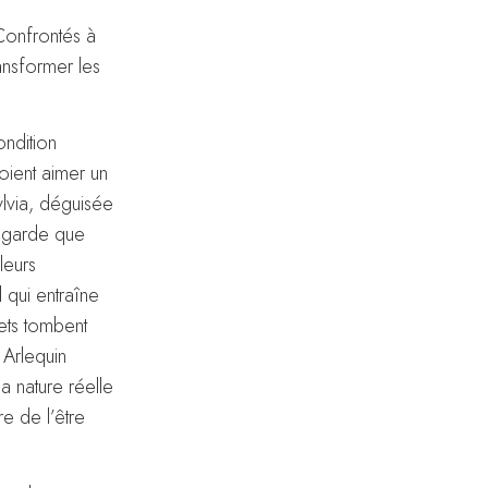
Confrontés à
ansformer les
ndition
oient aimer un
lvia, déguisée
 regarde que
leurs
 qui entraîne
lets tombent
 Arlequin
 nature réelle
e de l’être