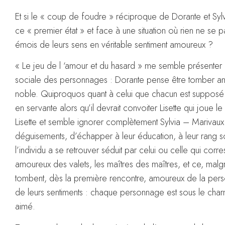
Et si le « coup de foudre » réciproque de Dorante et Syl
ce « premier état » et face à une situation où rien ne se 
émois de leurs sens en véritable sentiment amoureux ?
« Le jeu de l ‘amour et du hasard » me semble présenter
sociale des personnages : Dorante pense être tomber amour
noble. Quiproquos quant à celui que chacun est supposé c
en servante alors qu’il devrait convoiter Lisette qui joue 
Lisette et semble ignorer complètement Sylvia – Marivaux
déguisements, d’échapper à leur éducation, à leur rang soc
l’individu a se retrouver séduit par celui ou celle qui co
amoureux des valets, les maîtres des maîtres, et ce, malgré
tombent, dès la première rencontre, amoureux de la perso
de leurs sentiments : chaque personnage est sous le charm
aimé.