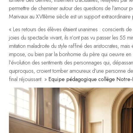
lumière des dérives, tristement d’actualités, relayées par l
permettre de cheminer autour des questions de l’amour pou
Marivaux au XVIIIème siècle est un support extraordinaire
« Les retours des élèves étaient unanimes : conscients de
joies du spectacle vivant, ils n’ont pas vu passer les 55 
imitation maladroite du style raffiné des aristocrates, mai
impose, ou bien par la bonhomie du père qui oeuvre en cach
l’évolution des sentiments des personnages qui, dépassan
quiproquos, croient tomber amoureux d’une personne de m
final réjouissant. »
Equipe pédagogique collège Notre-D