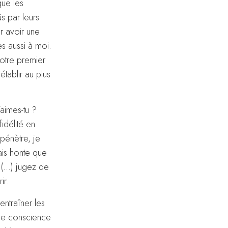
que les
s par leurs
er avoir une
s aussi à moi.
votre premier
établir au plus
’aimes-tu ?
idélité en
 pénètre, je
rais honte que
: (…) jugez de
ir.
entraîner les
 de conscience