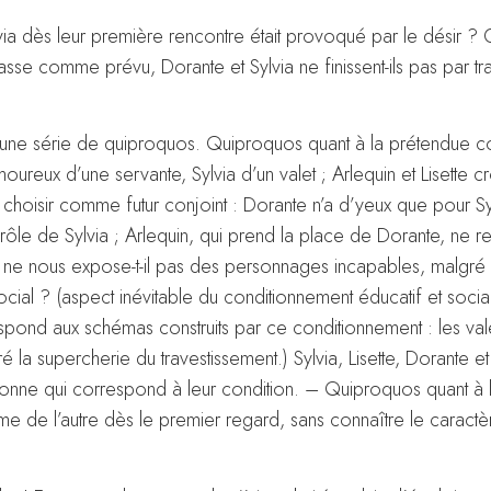
via dès leur première rencontre était provoqué par le désir ? 
passe comme prévu, Dorante et Sylvia ne finissent-ils pas par tr
 une série de quiproquos. Quiproquos quant à la prétendue co
eux d’une servante, Sylvia d’un valet ; Arlequin et Lisette cr
hoisir comme futur conjoint : Dorante n’a d’yeux que pour Sy
le rôle de Sylvia ; Arlequin, qui prend la place de Dorante, ne
 ne nous expose-t-il pas des personnages incapables, malgré 
ial ? (aspect inévitable du conditionnement éducatif et social
rrespond aux schémas construits par ce conditionnement : les va
 la supercherie du travestissement.) Sylvia, Lisette, Dorante et
nne qui correspond à leur condition. – Quiproquos quant à la
e de l’autre dès le premier regard, sans connaître le caractèr