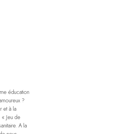
même éducation
t amoureux ?
 et à la
u « Jeu de
nitaire. A la