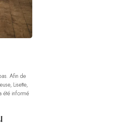
pas. Afin de
use, Lisette,
a été informé
u