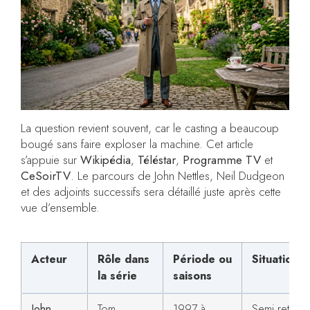
La question revient souvent, car le casting a beaucoup
bougé sans faire exploser la machine. Cet article
s’appuie sur
Wikipédia
,
Téléstar
,
Programme TV
et
CeSoirTV
. Le parcours de John Nettles, Neil Dudgeon
et des adjoints successifs sera détaillé juste après cette
vue d’ensemble.
Acteur
Rôle dans
Période ou
Situation 
la série
saisons
John
Tom
1997 à
Semi retraite,