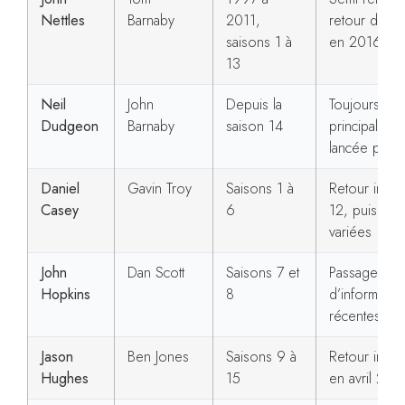
Nettles
Barnaby
2011,
retour dans 
saisons 1 à
en 2016
13
Neil
John
Depuis la
Toujours act
Dudgeon
Barnaby
saison 14
principal, tra
lancée par Ho
Daniel
Gavin Troy
Saisons 1 à
Retour invit
Casey
6
12, puis appa
variées
John
Dan Scott
Saisons 7 et
Passage cou
Hopkins
8
d’informatio
récentes co
Jason
Ben Jones
Saisons 9 à
Retour invité
Hughes
15
en avril 201