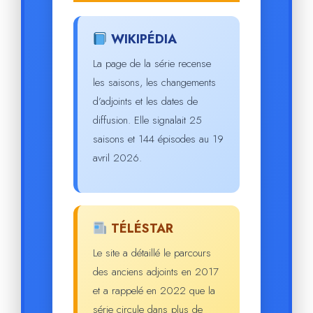
WIKIPÉDIA
La page de la série recense
les saisons, les changements
d’adjoints et les dates de
diffusion. Elle signalait 25
saisons et 144 épisodes au 19
avril 2026.
TÉLÉSTAR
Le site a détaillé le parcours
des anciens adjoints en 2017
et a rappelé en 2022 que la
série circule dans plus de