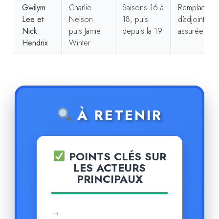
Gwilym
Charlie
Saisons 16 à
Remplaceme
Lee et
Nelson
18, puis
d’adjoint, con
Nick
puis Jamie
depuis la 19
assurée
Hendrix
Winter
À RETENIR
POINTS CLÉS SUR
LES ACTEURS
PRINCIPAUX
→