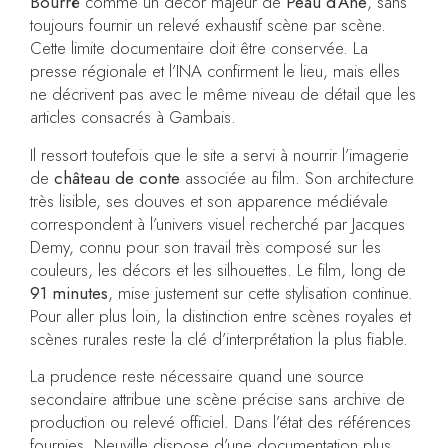
Bourré
comme un décor majeur de
Peau d’Âne
, sans
toujours fournir un relevé exhaustif scène par scène.
Cette limite documentaire doit être conservée. La
presse régionale et l’INA confirment le lieu, mais elles
ne décrivent pas avec le même niveau de détail que les
articles consacrés à Gambais.
Il ressort toutefois que le site a servi à nourrir l’imagerie
de
château de conte
associée au film. Son architecture
très lisible, ses douves et son apparence médiévale
correspondent à l’univers visuel recherché par Jacques
Demy, connu pour son travail très composé sur les
couleurs, les décors et les silhouettes. Le film, long de
91 minutes
, mise justement sur cette stylisation continue.
Pour aller plus loin, la distinction entre scènes royales et
scènes rurales reste la clé d’interprétation la plus fiable.
La prudence reste nécessaire quand une source
secondaire attribue une scène précise sans archive de
production ou relevé officiel. Dans l’état des références
fournies, Neuville dispose d’une documentation plus