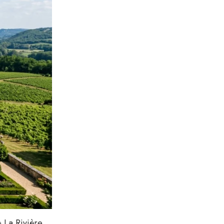
de
La Rivière
.