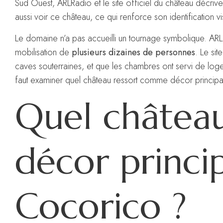
Sud Ouest, ARLRadio et le site officiel du château décri
aussi voir ce château, ce qui renforce son identification vi
Le domaine n’a pas accueilli un tournage symbolique. A
mobilisation de
plusieurs dizaines de personnes
. Le si
caves souterraines, et que les chambres ont servi de loges
faut examiner quel château ressort comme décor principal 
Quel château
décor princi
Cocorico ?