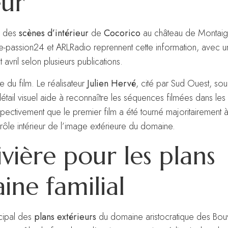
eur
el des
scènes d’intérieur
de
Cocorico
au château de Montaign
-passion24 et ARLRadio reprennent cette information, avec u
 avril selon plusieurs publications.
e du film. Le réalisateur
Julien Hervé
, cité par Sud Ouest, sou
tail visuel aide à reconnaître les séquences filmées dans les 
ospectivement que le premier film a été tourné majoritairement à 
ce rôle intérieur de l’image extérieure du domaine.
vière pour les plans
ine familial
cipal des
plans extérieurs
du domaine aristocratique des Bou