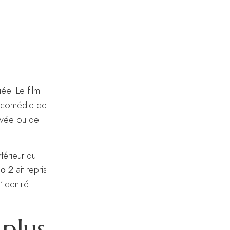
ée. Le film
ne comédie de
rivée ou de
térieur du
o 2
ait repris
identité
 plus