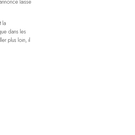
-annonce laisse
 la
sque dans les
r plus loin, il