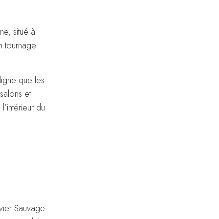
e, situé à
n tournage
ligne que les
salons et
l’intérieur du
vier Sauvage.