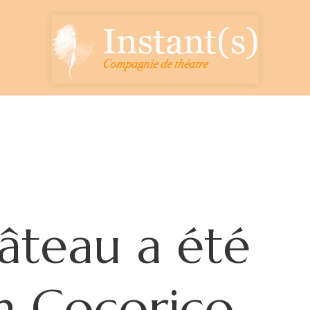
âteau a été
lm Cocorico